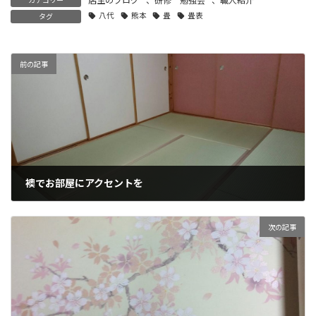
店主のブログ
、
研修 勉強会
、
職人紹介
八代
熊本
畳
畳表
タグ
前の記事
襖でお部屋にアクセントを
2017年4月21日
次の記事