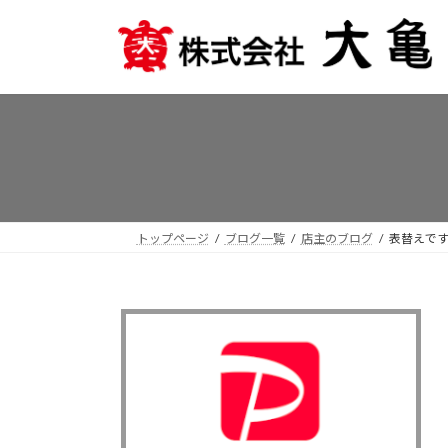
コ
ナ
ン
ビ
テ
ゲ
ン
ー
ツ
シ
へ
ョ
ス
ン
キ
に
ッ
移
プ
動
トップページ
ブログ一覧
店主のブログ
表替えで