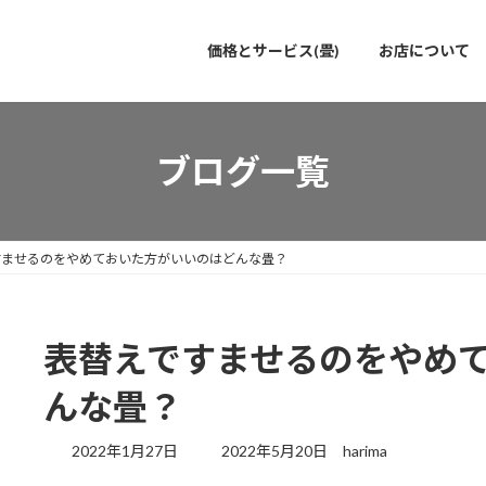
価格とサービス(畳)
お店について
ブログ一覧
すませるのをやめておいた方がいいのはどんな畳？
表替えですませるのをやめ
んな畳？
最
2022年1月27日
2022年5月20日
harima
終