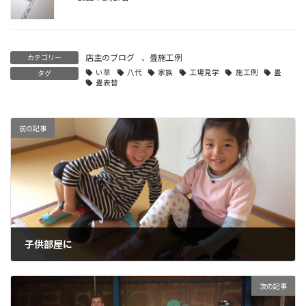
店主のブログ
、
畳施工例
カテゴリー
い草
八代
家族
工場見学
施工例
畳
タグ
畳表替
前の記事
子供部屋に
2016年1月30日
次の記事