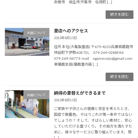
赤穂市 相生市 宍粟市 佐用町 […]
続きを読む
畳店へのアクセス
お店について
2013年8月15日
住所 本社(大亀製畳店) 〒679-4233兵庫県姫路市
林田町下伊勢608 TEL 079-269-0288FAX
079-269-0677 E-mail ogameseijo@gmail.com
東播磨支店(播磨畳内装 […]
続きを読む
納得の畳替えができるまで
お店について
2013年8月15日
ご家族や子供さんの健康と安全を考えたとき、
国産で無着色。 やはりこれが第一条件ではない
でしょうか？ そして、すばらしい素材と、安心
していただける畳づくり。 その両方を満たすた
めに、様々なサービスに取り組んでいます。 現
[…]