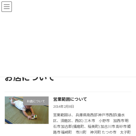
コ
ナ
ン
ビ
テ
ゲ
ン
ー
ツ
シ
へ
ョ
ブログ一覧
ス
ン
キ
に
ッ
移
プ
動
トップページ
ブログ一覧
お店について
お店について
営業範囲について
お店について
2014年2月8日
営業範囲は、 兵庫県南西部 神戸市西部(垂水
区、須磨区、西区) 三木市 小野市 加西市 明
石市 加古郡(播磨町、稲美町) 加古川市 高砂市 姫
路市 福崎町 市川町 神河町 たつの市 太子町