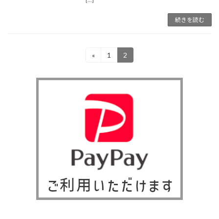
続きを読む
投
«
1
2
固
固
定
定
稿
ペ
ペ
ー
ー
の
ジ
ジ
ペ
ー
ジ
送
り