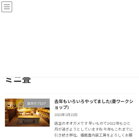
コ
ナ
ン
ビ
テ
ゲ
ン
ー
ツ
シ
へ
ョ
ブログ一覧
ス
ン
キ
に
ッ
移
プ
動
トップページ
ブログ一覧
ミニ畳
ミニ畳
去年もいろいろやってました(畳ワークシ
店主のブログ
ョップ)
2022年1月22日
店主のオオガメです 早いもので2022年もひと
月が過ぎようとしていますね 今年もこれまでに
引き続き弊社、播磨畳内装工房をよろしくお願