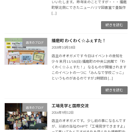
いいたします。 昨年末のことですが・・・ 播磨
町駅北側にできたニューハリマ図書室で畳製作
[…]
続きを読む
播磨町 わくわく☆ふぇすた！
店主のブログ
2018年10月18日
店主のオオガメです 今日はイベントの告知を
少々 来月11/18(日) 播磨町の中央公民館で 「わ
くわく☆ふぇすた！」 なるものが開催されます
このイベントの一つに「みんなで学校ごっこ」
というものがあるのですが 2時間目 […]
続きを読む
工場見学と国際交流
店主のブログ
2016年9月12日
店主のオオガメです。 少し前の事になるんです
が、以前の当社のHPで「工場見学できますよ」
って書いてたんですがそれを見られた播磨町内